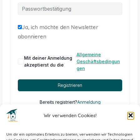
Ja, ich möchte den Newsletter
abonnieren
Allgemeine
A
Mit deiner Anmeldung
Geschäftsbedingun
l
akzeptierst du die
gen
t
e
Registrieren
r
n
Bereits registriert?
Anmeldung
a
Wir verwenden Cookies!
t
i
Um dir ein optimales Erlebnis zu bieten, verwenden wir Technologien
wie Cookies, um Geräteinformationen zu speichern und/oder darauf