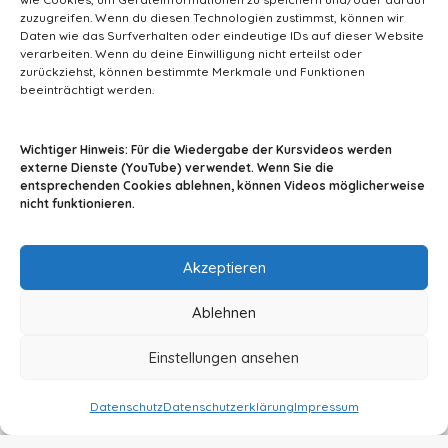
v
zuzugreifen. Wenn du diesen Technologien zustimmst, können wir
e
Daten wie das Surfverhalten oder eindeutige IDs auf dieser Website
verarbeiten. Wenn du deine Einwilligung nicht erteilst oder
:
zurückziehst, können bestimmte Merkmale und Funktionen
beeinträchtigt werden.
info@tiermedizin-wissen.de
Wichtiger Hinweis: Für die Wiedergabe der Kursvideos werden
externe Dienste (YouTube) verwendet. Wenn Sie die
entsprechenden Cookies ablehnen, können Videos möglicherweise
nicht funktionieren.
Impressum
AGB
Datenschutz
Akzeptieren
Ablehnen
Einstellungen ansehen
© 2024 By A2Z-Soft
Datenschutz
Datenschutzerklärung
Impressum