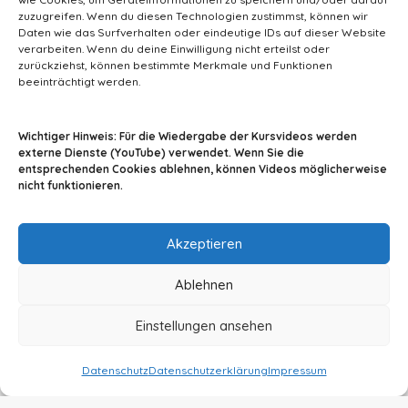
v
zuzugreifen. Wenn du diesen Technologien zustimmst, können wir
e
Daten wie das Surfverhalten oder eindeutige IDs auf dieser Website
verarbeiten. Wenn du deine Einwilligung nicht erteilst oder
:
zurückziehst, können bestimmte Merkmale und Funktionen
beeinträchtigt werden.
info@tiermedizin-wissen.de
Wichtiger Hinweis: Für die Wiedergabe der Kursvideos werden
externe Dienste (YouTube) verwendet. Wenn Sie die
entsprechenden Cookies ablehnen, können Videos möglicherweise
nicht funktionieren.
Impressum
AGB
Datenschutz
Akzeptieren
Ablehnen
Einstellungen ansehen
© 2024 By A2Z-Soft
Datenschutz
Datenschutzerklärung
Impressum