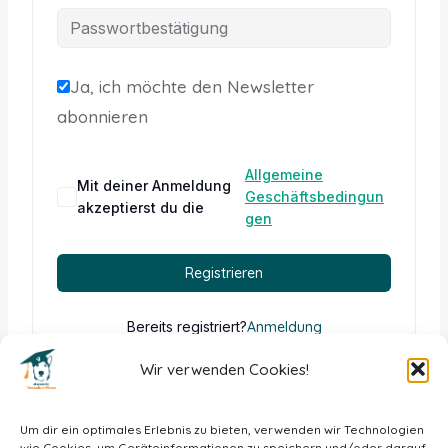
Ja, ich möchte den Newsletter
abonnieren
Allgemeine
A
Mit deiner Anmeldung
Geschäftsbedingun
l
akzeptierst du die
gen
t
e
Registrieren
r
n
Bereits registriert?
Anmeldung
a
Wir verwenden Cookies!
t
i
Um dir ein optimales Erlebnis zu bieten, verwenden wir Technologien
wie Cookies, um Geräteinformationen zu speichern und/oder darauf