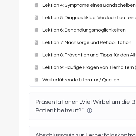
Deine Vorteile auf einen Blick
Lektion 4: Symptome eines Bandscheibenv
Fundiertes Wissen zu Bandscheibenvorfällen 
Lektion 5: Diagnostik bei Verdacht auf ei
Klare Einordnung von Symptomen, Diagnost
Lektion 6: Behandlungsmöglichkeiten
Spezifische Unterschiede zwischen Hund und
Lektion 7: Nachsorge und Rehabilitation
Praktische Tipps für Alltag, Schmerzmanag
Lektion 8: Prävention und Tipps für den Al
Flexibler Online-Zugang mit Präsentationen,
Lektion 9: Häufige Fragen von Tierhaltern 
Dieses Modul ergänzt optimal
weitere Kurse zu
Weiterführende Literatur / Quellen:
Präsentationen „Viel Wirbel um die 
Patient betreut?“
Abschlussquiz zur Lernerfolgskontro