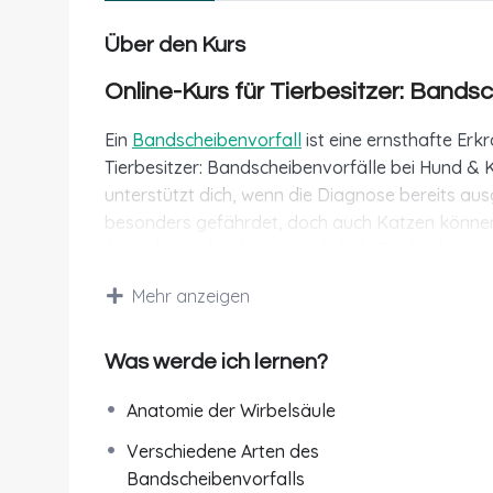
Über den Kurs
Online-Kurs für Tierbesitzer: Bands
Ein
Bandscheibenvorfall
ist eine ernsthafte Erk
Tierbesitzer: Bandscheibenvorfälle bei Hund & K
unterstützt dich, wenn die Diagnose bereits au
besonders gefährdet, doch auch Katzen können b
Anzeichen oder deuten sie falsch. Dadurch verz
Fachwissen aus erster Hand
Mehr anzeigen
In diesem Online-Kurs vermittelt dir eine spezia
Was werde ich lernen?
Bandscheibenvorfälle bei Hund und Katze. Du e
Grundlagen über typische Symptome bis hin zu
Anatomie der Wirbelsäule
Spannende Abbildungen und Videos ergänzen die
Verschiedene Arten des
Was du im Kurs lernst
Bandscheibenvorfalls