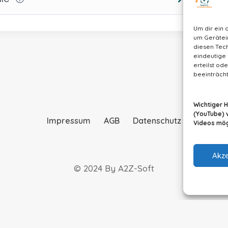
Um dir ein 
um Gerätei
diesen Tech
eindeutige 
erteilst o
beeinträcht
Wichtiger 
(YouTube) 
Impressum
AGB
Datenschutz
Videos mögl
Akze
© 2024 By A2Z-Soft
Vertrag widerrufen