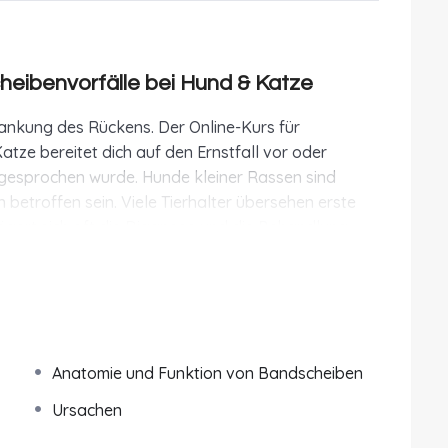
cheibenvorfälle bei Hund & Katze
rankung des Rückens. Der Online-Kurs für
atze bereitet dich auf den Ernstfall vor oder
sgesprochen wurde. Hunde kleiner Rassen sind
etroffen sein. Viele Tierhalter übersehen erste
ögert sich oft die Diagnose und die Behandlung.
lisierte Tier-Neurologin fundiertes Wissen rund um
rhältst einen Überblick von den anatomischen
 bewährten Diagnose- und Therapieansätzen.
Anatomie und Funktion von Bandscheiben
 schriftlichen Unterlagen und das Webinar!
Ursachen