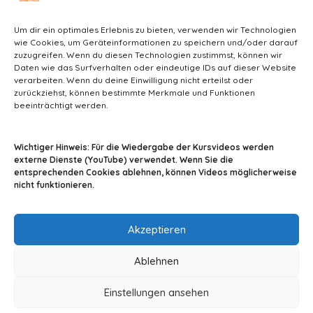
Um dir ein optimales Erlebnis zu bieten, verwenden wir Technologien
wie Cookies, um Geräteinformationen zu speichern und/oder darauf
zuzugreifen. Wenn du diesen Technologien zustimmst, können wir
Daten wie das Surfverhalten oder eindeutige IDs auf dieser Website
verarbeiten. Wenn du deine Einwilligung nicht erteilst oder
zurückziehst, können bestimmte Merkmale und Funktionen
beeinträchtigt werden.
info@tiermedizin-wissen.de
Wichtiger Hinweis: Für die Wiedergabe der Kursvideos werden
externe Dienste (YouTube) verwendet. Wenn Sie die
entsprechenden Cookies ablehnen, können Videos möglicherweise
nicht funktionieren.
Impressum
AGB
Datenschutz
Akzeptieren
Ablehnen
Einstellungen ansehen
© 2024 By A2Z-Soft