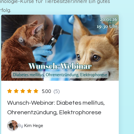
logie-Kurse für Tierbesitzer:innen! Ein gutes
folg.
5.00
(5)
Wunsch-Webinar: Diabetes mellitus,
Ohrenentzündung, Elektrophorese
By
Kim Hege