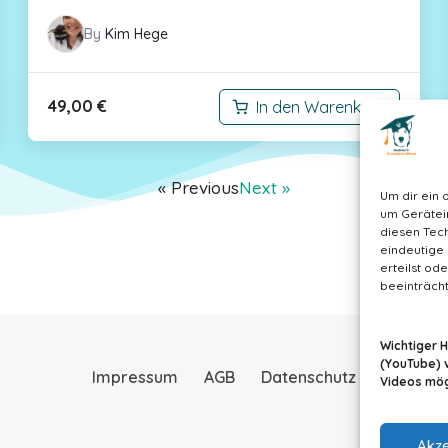
By
Kim Hege
49,00
€
In den Warenkorb
« Previous
Next »
Um dir ein 
um Gerätei
diesen Tech
eindeutige 
erteilst o
beeinträcht
Wichtiger 
(YouTube) 
Impressum
AGB
Datenschutz
Videos mögl
Akze