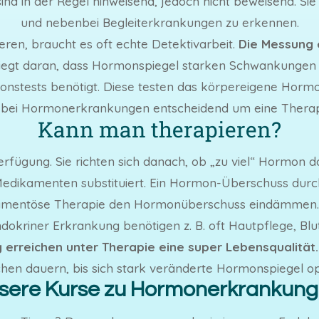
nd in der Regel hinweisend, jedoch nicht beweisend. Sie
und nebenbei Begleiterkrankungen zu erkennen.
ren, braucht es oft echte Detektivarbeit.
Die Messung e
liegt daran, dass Hormonspiegel starken Schwankungen un
ktionstests benötigt. Diese testen das körpereigene Hor
d bei Hormonerkrankungen entscheidend um eine Therapie
Kann man therapieren?
fügung. Sie richten sich danach, ob „zu viel“ Hormon da
dikamenten substituiert. Ein Hormon-Überschuss dur
dikamentöse Therapie den Hormonüberschuss eindämmen
ndokriner Erkrankung benötigen z. B. oft Hautpflege, B
erreichen unter Therapie eine super Lebensqualität.
chen dauern, bis sich stark veränderte Hormonspiegel op
sere Kurse zu Hormonerkrankung