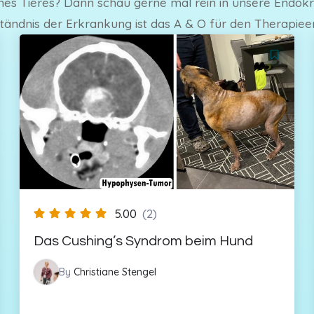
s Tieres? Dann schau gerne mal rein in unsere Endokrino
tändnis der Erkrankung ist das A & O für den Therapieer
5.00
(2)
Das Cushing’s Syndrom beim Hund
By
Christiane Stengel