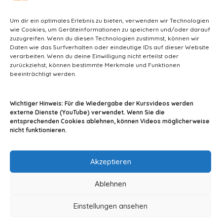
WEITERLESEN
Um dir ein optimales Erlebnis zu bieten, verwenden wir Technologien
wie Cookies, um Geräteinformationen zu speichern und/oder darauf
zuzugreifen. Wenn du diesen Technologien zustimmst, können wir
Daten wie das Surfverhalten oder eindeutige IDs auf dieser Website
verarbeiten. Wenn du deine Einwilligung nicht erteilst oder
zurückziehst, können bestimmte Merkmale und Funktionen
beeinträchtigt werden.
info@tiermedizin-wissen.de
Wichtiger Hinweis: Für die Wiedergabe der Kursvideos werden
externe Dienste (YouTube) verwendet. Wenn Sie die
entsprechenden Cookies ablehnen, können Videos möglicherweise
nicht funktionieren.
Impressum
AGB
Datenschutz
Akzeptieren
Ablehnen
Einstellungen ansehen
© 2024 By A2Z-Soft