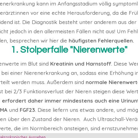
renerkrankung kann im Anfangsstadium völlig symptomlos 
Tierärzt:innen vor eine echte Herausforderung, da die F
dend ist. Die Diagnostik besteht unter anderem aus de
icht jedoch in den allermeisten Fällen nicht aus! Um Fehl
en, besprechen wir hier die
häufigsten Fehlerquellen.
1. Stolperfalle "Nierenwerte"
enwerte im Blut sind
Kreatinin und Harnstoff
. Diese We
r bei einer Nierenerkrankung an, sodass eine Erhöhung 
teilt werden muss. Außerdem sind
normale Nierenwert
st bei 2/3 Funktionsverlust der Nieren steigen diese Wer
 erfordert daher immer mindestens auch eine Urinu
DMA
und
FGF23
. Diese liefern uns etwas andere, und mö
nen über den Zustand der Nieren. Auch Ultraschall-Ver
erte, die im Normbereich ansteigen, sind ernstzunehm