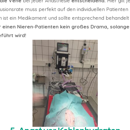
 die Vene
bei jeder Anästhesie
entscheidend.
Hier gilt j
nfusionsrate muss perfekt auf den individuellen Patienten
on ist ein Medikament und sollte entsprechend behandel
r einen Nieren-Patienten kein großes Drama, solange s
ührt wird!