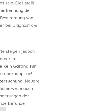
sein. Dies stellt
rüherkennung der
r Bestimmung von
er bei Diagnostik &
rte steigen jedoch
immer im
e kein Garand für
te überhaupt an!
ntersuchung.
Neuere
glicherweise auch
änderungen der
ende Befunde.