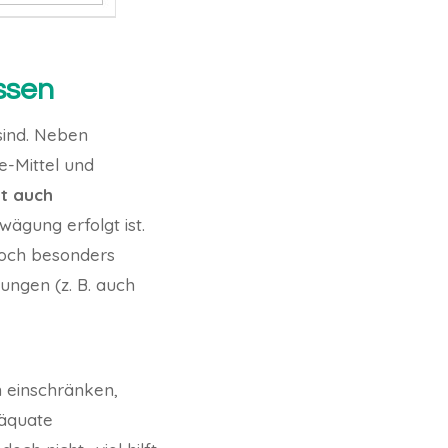
ssen
sind. Neben
e-Mittel und
nt auch
bwägung erfolgt ist.
doch besonders
ungen (z. B. auch
n einschränken,
däquate