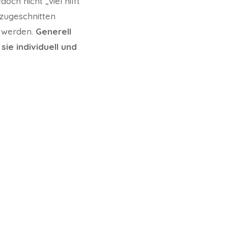
edoch nicht „viel hilft
 zugeschnitten
t werden.
Generell
ie individuell und