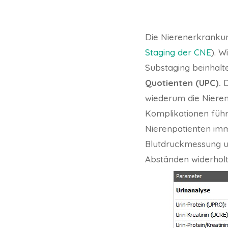
Die Nierenerkrankung
Staging der CNE
). W
Substaging beinhalt
Quotienten (UPC).
D
wiederum die Nieren
Komplikationen füh
Nierenpatienten imm
Blutdruckmessung u
Abständen widerhol