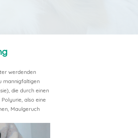
ng
lter werdenden
u mannigfaltigen
e), die durch einen
 Polyurie, also eine
chen, Maulgeruch