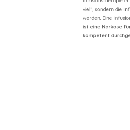
Infusionstherapie
in
viel“, sondern die I
werden. Eine Infusi
ist eine Narkose fü
kompetent durchgef