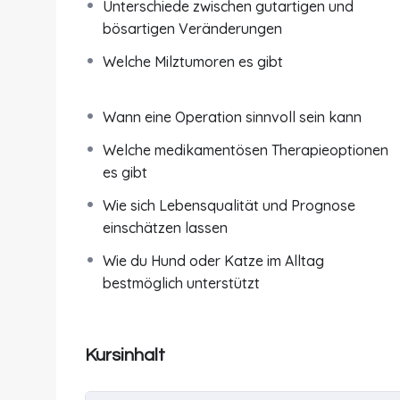
Unterschiede zwischen gutartigen und
Organs so unterschiedliche Auswirkungen haben
bösartigen Veränderungen
Milzerkrankungen auftreten können und warum 
Dabei gehen wir auch auf Unterschiede zwische
Welche Milztumoren es gibt
Krankheitsverläufe teilweise deutlich untersche
Ein zentraler Schwerpunkt des Kurses liegt auf
Wann eine Operation sinnvoll sein kann
erfährst, welche Befunde im Ultraschall typisch
Welche medikamentösen Therapieoptionen
warum nicht jede Umfangsvermehrung automatis
es gibt
besprechen wir wichtige
Differentialdiagnosen
verursachen können.
Wie sich Lebensqualität und Prognose
einschätzen lassen
Auch das Thema
Milztumor
wird ausführlich beh
Wie du Hund oder Katze im Alltag
und bösartige Veränderungen, mögliche Therapi
bestmöglich unterstützt
Untersuchung. Zusätzlich erklären wir, welche 
spielen können.
Neben den medizinischen Grundlagen widmet sic
Kursinhalt
Tier. Du lernst, welche Warnsignale ernst geno
Diagnostik oder Operation unterstützen kannst