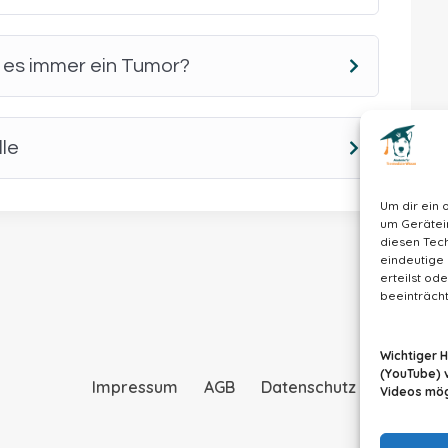
d & Katze auf.
t es immer ein Tumor?
lle
Um dir ein 
um Gerätei
diesen Tech
eindeutige 
erteilst o
beeinträcht
Wichtiger 
(YouTube) 
Impressum
AGB
Datenschutz
Videos mögl