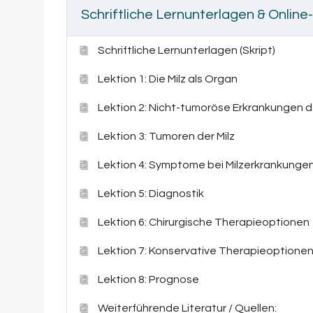
Lebensqualität wichtig sind.
Schriftliche Lernunterlagen & Online
Egal, ob bei deinem Tier bereits eine Veränderun
Schriftliche Lernunterlagen (Skript)
vorbeugend informieren möchtest: dieser Kurs b
verständlich erklärtes Fachwissen
, um Erkran
Lektion 1: Die Milz als Organ
Inhalte stehen dir jederzeit online zur Verfügu
lernen kannst.
Lektion 2: Nicht-tumoröse Erkrankungen de
Deine Vorteile auf einen Blick:
Lektion 3: Tumoren der Milz
Verständliche Erklärung von Milzerkrankun
Lektion 4: Symptome bei Milzerkrankunge
Fokus auf Milztumoren und wichtigen Differ
Überblick über Symptome, Ultraschallbefun
Lektion 5: Diagnostik
Einordnung von Therapieoptionen und Opera
Sicherheit im Umgang mit Befunden und tier
Lektion 6: Chirurgische Therapieoptionen
Praxisnahe Tipps für Alltag, Nachsorge un
Lektion 7: Konservative Therapieoptione
Flexibler Online-Zugang mit Präsentationen,
Lektion 8: Prognose
Dieser Kurs eignet sich ideal für Tierhalter:inn
ihr Tier informiert und sicher begleiten möchten.
Weiterführende Literatur / Quellen: