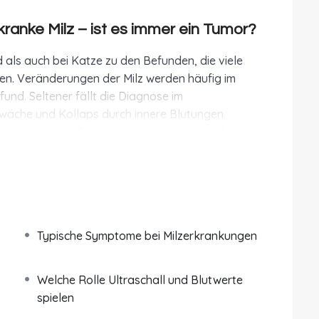
 kranke Milz – ist es immer ein Tumor?
als auch bei Katze zu den Befunden, die viele
ffen. Veränderungen der Milz werden häufig im
efund. Seltener fällt die Diagnose im
che und Kollaps durch innere Blutungen.
orgt oft für große Unsicherheit und viele offene
rtes und verständlich aufbereitetes Wissen rund um
ze.
Ein besonderer Fokus liegt hierbei auf den
Typische Symptome bei Milzerkrankungen
tialdiagnosen. Ziel ist es, dir medizinische
r Sicherheit im Umgang mit Diagnostik,
s zu geben.
Welche Rolle Ultraschall und Blutwerte
spielen
r übernimmt und warum Veränderungen dieses