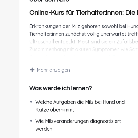
Online-Kurs für Tierhalter:innen: Die
Erkrankungen der Milz gehören sowohl bei Hund 
Tierhalter:innen zunächst völlig unerwartet tre
Ultraschall entdeckt. Meist sind sie ein Zufallsb
Zusammenhang mit akuten Symptomen wie Schwä
Besonders der Verdacht auf einen
Milztumor
s
Fragen.
Mehr anzeigen
Worum geht’s?
Was werde ich lernen?
In diesem Online-Kurs vermitteln wir dir fundie
das Thema
Milzerkrankungen bei Hund & Kat
Welche Aufgaben die Milz bei Hund und
verschiedenen Milztumoren und wichtigen Differen
Katze übernimmt
Zusammenhänge verständlich zu erklären und di
Entscheidungen und der Begleitung deines Tiere
Wie Milzveränderungen diagnostiziert
werden
Du lernst, welche Aufgaben die Milz im Körpe