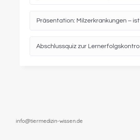
Moduls zum Thema
Krebserkrankungen bei Hun
Präsentation: Milzerkrankungen – is
Abschlussquiz zur Lernerfolgskontro
info@tiermedizin-wissen.de