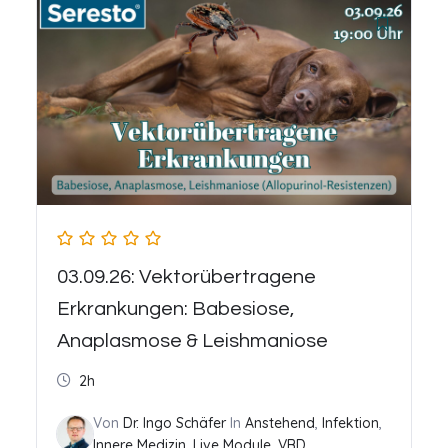
03.09.26: Vektorübertragene
Erkrankungen: Babesiose,
Anaplasmose & Leishmaniose
2h
Von
Dr. Ingo Schäfer
In
Anstehend
,
Infektion
,
Innere Medizin
,
Live Module
,
VBD