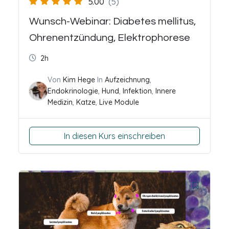
5.00
(5)
Wunsch-Webinar: Diabetes mellitus,
Ohrenentzündung, Elektrophorese
2h
Von
Kim Hege
In
Aufzeichnung
,
Endokrinologie
,
Hund
,
Infektion
,
Innere
Medizin
,
Katze
,
Live Module
In diesen Kurs einschreiben