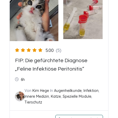
5.00
(5)
FIP: Die gefürchtete Diagnose
„Feline Infektiöse Peritonitis“
6h
Von
Kim Hege
In
Augenheilkunde
,
Infektion
,
Innere Medizin
,
Katze
,
Spezielle Module
,
Tierschutz