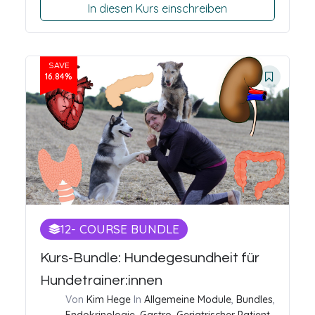
In diesen Kurs einschreiben
SAVE
16.84%
12
- COURSE BUNDLE
Kurs-Bundle: Hundegesundheit für
Hundetrainer:innen
Von
Kim Hege
In
Allgemeine Module
,
Bundles
,
Endokrinologie
,
Gastro
,
Geriatrischer Patient
,