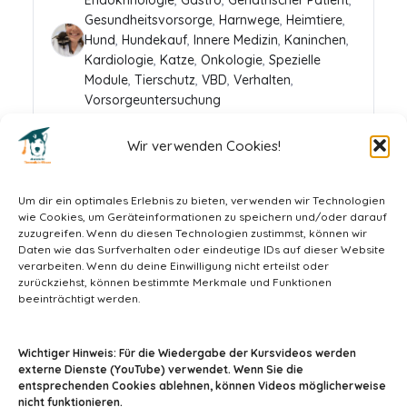
Gesundheitsvorsorge
,
Harnwege
,
Heimtiere
,
Hund
,
Hundekauf
,
Innere Medizin
,
Kaninchen
,
Kardiologie
,
Katze
,
Onkologie
,
Spezielle
Module
,
Tierschutz
,
VBD
,
Verhalten
,
Vorsorgeuntersuchung
Wir verwenden Cookies!
390,00
€
In den Warenkorb
469,00
€
Um dir ein optimales Erlebnis zu bieten, verwenden wir Technologien
wie Cookies, um Geräteinformationen zu speichern und/oder darauf
zuzugreifen. Wenn du diesen Technologien zustimmst, können wir
Daten wie das Surfverhalten oder eindeutige IDs auf dieser Website
verarbeiten. Wenn du deine Einwilligung nicht erteilst oder
zurückziehst, können bestimmte Merkmale und Funktionen
beeinträchtigt werden.
info@tiermedizin-wissen.de
Wichtiger Hinweis: Für die Wiedergabe der Kursvideos werden
externe Dienste (YouTube) verwendet. Wenn Sie die
entsprechenden Cookies ablehnen, können Videos möglicherweise
nicht funktionieren.