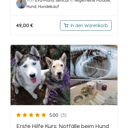
Von
Eva-Maria Senicar
In
Allgemeine Module
,
Hund
,
Hundekauf
49,00
€
In den Warenkorb
5.00
(3)
Erste Hilfe Kurs: Notfälle beim Hund