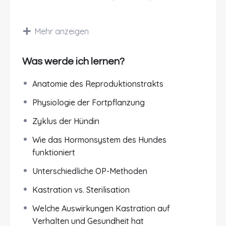
Entscheidung mit weitreichenden Folgen für
Gesundheit, Verhalten und Lebensqualität. Oft
Mehr anzeigen
wird sie als einfache Lösung für
Verhaltensprobleme gesehen – dabei ist ihr
Einfluss deutlich komplexer. Hormonelle
Was werde ich lernen?
Veränderungen können sich sowohl positiv als
Anatomie des Reproduktionstrakts
auch negativ auf Körper und Psyche des
Hundes auswirken.
Physiologie der Fortpflanzung
Worum geht’s?
Zyklus der Hündin
In diesem Online-Kurs vermitteln wir dir
Wie das Hormonsystem des Hundes
fundiertes, wissenschaftlich basiertes Wissen
funktioniert
rund um die
Kastration beim Hund
– mit
Unterschiedliche OP-Methoden
besonderem Fokus auf den Zusammenhang
zwischen
Kastration vs. Sterilisation
Hormonsystem, Verhalten und
Gesundheit
.
Welche Auswirkungen Kastration auf
Verhalten und Gesundheit hat
Du lernst, welche hormonellen Prozesse durch