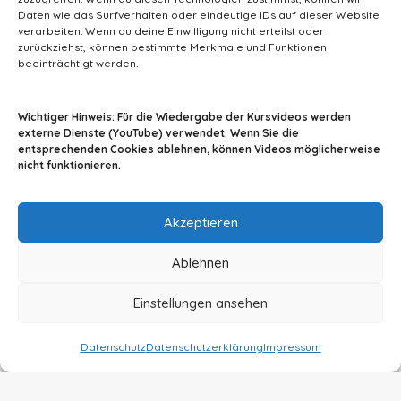
Daten wie das Surfverhalten oder eindeutige IDs auf dieser Website
verarbeiten. Wenn du deine Einwilligung nicht erteilst oder
zurückziehst, können bestimmte Merkmale und Funktionen
beeinträchtigt werden.
info@tiermedizin-wissen.de
Wichtiger Hinweis: Für die Wiedergabe der Kursvideos werden
externe Dienste (YouTube) verwendet. Wenn Sie die
entsprechenden Cookies ablehnen, können Videos möglicherweise
nicht funktionieren.
Impressum
AGB
Datenschutz
Akzeptieren
Ablehnen
Einstellungen ansehen
© 2024 By A2Z-Soft
Datenschutz
Datenschutzerklärung
Impressum