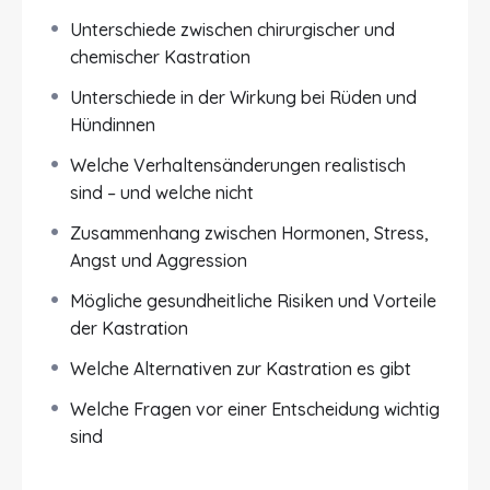
eine Kastration beeinflusst werden, welche
Unterschiede zwischen chirurgischer und
Unterschiede es zwischen chirurgischer
chemischer Kastration
Kastration und chemischer Kastration gibt und
Unterschiede in der Wirkung bei Rüden und
wie sich der Eingriff auf Rüden und Hündinnen
Hündinnen
unterschiedlich auswirken kann. Wir zeigen dir,
warum nicht jedes Verhaltensproblem durch
Welche Verhaltensänderungen realistisch
eine Kastration gelöst wird und in welchen Fällen
sind – und welche nicht
sie sinnvoll sein kann – und wann eher nicht.
Zusammenhang zwischen Hormonen, Stress,
Ein besonderer Schwerpunkt liegt auf den
Angst und Aggression
verhaltensrelevanten Auswirkungen
der
Mögliche gesundheitliche Risiken und Vorteile
Kastration. Du erfährst, wie Sexualhormone
der Kastration
Stressverarbeitung, Sozialverhalten, Angst,
Aggression und Lernfähigkeit beeinflussen.
Welche Alternativen zur Kastration es gibt
Außerdem erklären wir dir mögliche
Welche Fragen vor einer Entscheidung wichtig
gesundheitliche Risiken und Vorteile – etwa im
sind
Hinblick auf Gelenke, Gewicht, Stoffwechsel,
Immunsystem und hormonelle