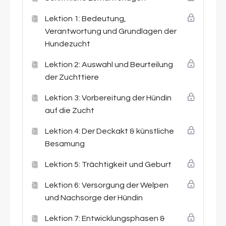
Weitere wichtige Aspekte, die zur
Lektion 1: Bedeutung,
Sprache kommen:
Verantwortung und Grundlagen der
Hundezucht
Neben den biologischen und medizinischen
Grundlagen gehen wir auch auf
ethische und
Lektion 2: Auswahl und Beurteilung
rechtliche Aspekte der Hundezucht
ein. Du
der Zuchttiere
lernst, welche Verantwortung Züchter:innen
tragen, welche Anforderungen gelten und wie
Lektion 3: Vorbereitung der Hündin
eine nachhaltige, tierschutzgerechte Zucht
auf die Zucht
aussehen sollte.
Lektion 4: Der Deckakt & künstliche
Egal, ob du dich mit dem Gedanken trägst zu
Besamung
züchten, bereits erste Erfahrungen gesammelt
Lektion 5: Trächtigkeit und Geburt
hast oder dir einfach fundiertes
Hintergrundwissen aneignen möchtest – dieser
Lektion 6: Versorgung der Welpen
Intensivkurs bietet dir
kompaktes, verständlich
und Nachsorge der Hündin
aufbereitetes und praxisnahes Fachwissen
.
Alle Inhalte stehen dir jederzeit online zur
Lektion 7: Entwicklungsphasen &