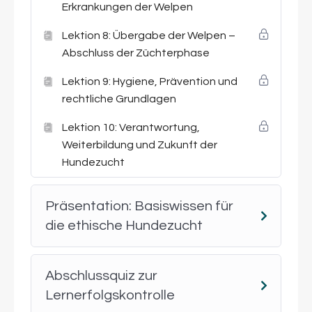
Verfügung, sodass du flexibel und in deinem
Erkrankungen der Welpen
eigenen Tempo lernen kannst.
Lektion 8: Übergabe der Welpen –
Deine Vorteile auf einen Blick:
Abschluss der Züchterphase
Fundiertes Basiswissen zur
Lektion 9: Hygiene, Prävention und
verantwortungsvollen Hundezucht
rechtliche Grundlagen
Verständliche Erklärung von Fortpflanzung,
Genetik und Zuchtplanung
Lektion 10: Verantwortung,
Sicherheit bei Themen wie Trächtigkeit,
Weiterbildung und Zukunft der
Geburt und Welpenaufzucht
Hundezucht
Fokus auf Gesundheit, Wesen und
nachhaltige Zuchtziele
Präsentation: Basiswissen für
Berücksichtigung rechtlicher und ethischer
die ethische Hundezucht
Grundlagen
Flexibler Online-Zugang mit Präsentationen,
Lernmaterialien und begleitenden PDFs
Abschlussquiz zur
Lernerfolgskontrolle
Dieser Intensivkurs eignet sich ideal als Einstieg