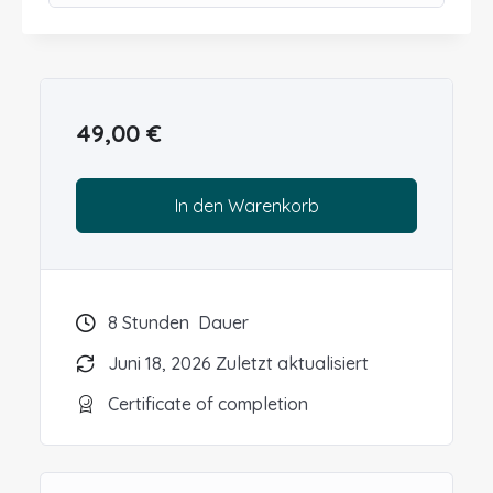
in die Hundezucht oder als fundierte
Wissensbasis für alle, die sich
verantwortungsvoll mit dem Thema Zucht
auseinandersetzen möchten. Ergänzend
empfiehlt sich der
Kurs zur Kastration beim
49,00
€
Hund.
In den Warenkorb
8
Stunden
Dauer
Juni 18, 2026 Zuletzt aktualisiert
Certificate of completion