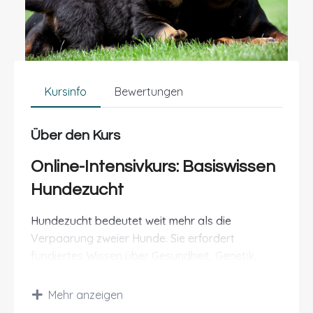
Kursinfo
Bewertungen
Über den Kurs
Online-Intensivkurs: Basiswissen
Hundezucht
Hundezucht bedeutet weit mehr als die
Verpaarung zweier Hunde. Sie erfordert
fundiertes Wissen über Gesundheit, Genetik,
Verhalten, Aufzucht und rechtliche
Rahmenbedingungen. Fehler in der
Mehr anzeigen
Zuchtplanung können weitreichende Folgen für