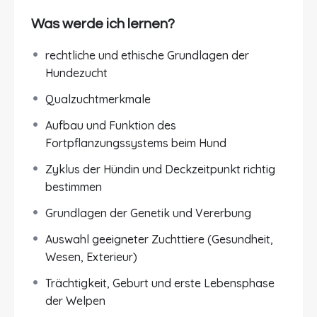
Hündin, Welpen und zukünftige Halter:innen
Was werde ich lernen?
haben. Der
Intensivkurs „Basiswissen
Hundezucht“
vermittelt dir das notwendige
rechtliche und ethische Grundlagen der
Grundlagenwissen, um Zuchtentscheidungen
Hundezucht
verantwortungsvoll und fachlich fundiert treffen
Qualzuchtmerkmale
zu können.
Aufbau und Funktion des
Worum geht’s?
Fortpflanzungssystems beim Hund
In diesem, von einer auf Reproduktionsmedizin
Zyklus der Hündin und Deckzeitpunkt richtig
spezialisierten Kollegin erstellten, Online-
bestimmen
Intensivkurs erhältst du einen umfassenden
Grundlagen der Genetik und Vererbung
Überblick über alle zentralen Themen der
Hundezucht – von den biologischen Grundlagen
Auswahl geeigneter Zuchttiere (Gesundheit,
über genetische Zusammenhänge bis hin zu
Wesen, Exterieur)
Trächtigkeit, Geburt und Welpenaufzucht.
Trächtigkeit, Geburt und erste Lebensphase
Du lernst, wie das Fortpflanzungssystem des
der Welpen