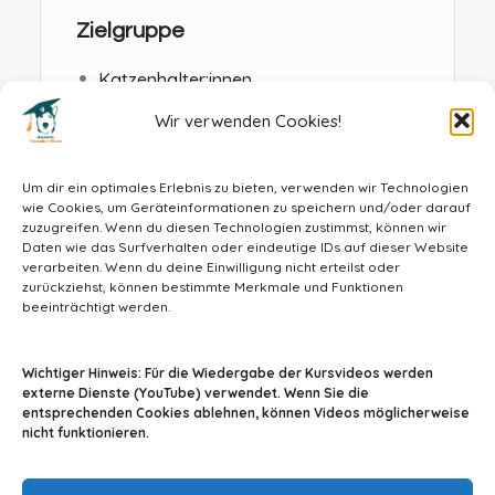
Zielgruppe
Katzenhalter:innen
Menschen, die mit Katzen arbeiten
Wir verwenden Cookies!
Um dir ein optimales Erlebnis zu bieten, verwenden wir Technologien
wie Cookies, um Geräteinformationen zu speichern und/oder darauf
zuzugreifen. Wenn du diesen Technologien zustimmst, können wir
Daten wie das Surfverhalten oder eindeutige IDs auf dieser Website
verarbeiten. Wenn du deine Einwilligung nicht erteilst oder
zurückziehst, können bestimmte Merkmale und Funktionen
beeinträchtigt werden.
info@tiermedizin-wissen.de
Wichtiger Hinweis: Für die Wiedergabe der Kursvideos werden
externe Dienste (YouTube) verwendet. Wenn Sie die
entsprechenden Cookies ablehnen, können Videos möglicherweise
nicht funktionieren.
Impressum
AGB
Datenschutz