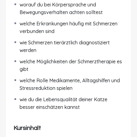
Erkrankungen und Probleme hinter Schmerzen
worauf du bei Körpersprache und
stecken können.
Bewegungsverhalten achten solltest
welche Erkrankungen häufig mit Schmerzen
Wir erklären dir, wie Schmerz bei Katzen
verbunden sind
entsteht, warum Katzen Schmerzen häufig
anders zeigen als andere Tiere und welche
wie Schmerzen tierärztlich diagnostiziert
Veränderungen im Verhalten besonders ernst
werden
genommen werden sollten. Dabei gehen wir auf
welche Möglichkeiten der Schmerztherapie es
akute und chronische Schmerzen ebenso ein wie
gibt
auf altersbedingte Beschwerden oder
Schmerzen infolge von Erkrankungen,
welche Rolle Medikamente, Alltagshilfen und
Verletzungen oder Operationen.
Stressreduktion spielen
Ein besonderer Schwerpunkt liegt auf der
wie du die Lebensqualität deiner Katze
Schmerzerkennung im Alltag
. Du lernst, worauf
besser einschätzen kannst
du bei Körpersprache, Mimik,
Bewegungsverhalten, Aktivität, Fressverhalten
Kursinhalt
und sozialem Verhalten achten solltest. Auch
stille Symptome werden verständlich erklärt.