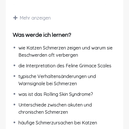
Ein Kurs von
Dr. Denise Riggers
. Katzen sind
Meister darin, Schmerzen zu verbergen. Anders
Mehr anzeigen
als viele Hunde zeigen sie Beschwerden oft nur
sehr subtil: durch verändertes Verhalten,
Rückzug, weniger Aktivität oder kleine
Was werde ich lernen?
Veränderungen im Alltag. Dadurch bleiben
wie Katzen Schmerzen zeigen und warum sie
Schmerzen bei Katzen häufig lange unerkannt,
Beschwerden oft verbergen
obwohl sie die Lebensqualität erheblich
beeinträchtigen können.
die Interpretation des Feline Grimace Scales
Worum geht’s?
typische Verhaltensänderungen und
Warnsignale bei Schmerzen
In diesem Online-Kurs vermitteln wir dir
was ist das Rolling Skin Syndrome?
fundiertes und verständlich aufbereitetes
Wissen rund um das Thema
Schmerzen bei der
Unterschiede zwischen akuten und
Katze
. Du lernst, Schmerzen frühzeitig zu
chronischen Schmerzen
erkennen, typische Warnsignale richtig
häufige Schmerzursachen bei Katzen
einzuordnen und besser zu verstehen, welche