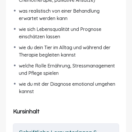
Lymphomen beim Hund und bei der Katze sowie
die verschiedenen Organsysteme, die betroffen
was realistisch von einer Behandlung
sein können. Dabei gehen wir auf typische
erwartet werden kann
Symptome und Warnsignale ein, die häufig zu
wie sich Lebensqualität und Prognose
einer Diagnose führen.
einschätzen lassen
Ein weiterer Schwerpunkt des Kurses liegt auf
wie du dein Tier im Alltag und während der
der
Diagnostik
. Du erfährst, welche
Therapie begleiten kannst
Untersuchungen eingesetzt werden, wie Befunde
welche Rolle Ernährung, Stressmanagement
einzuordnen sind und welche Fragen du im
und Pflege spielen
Gespräch mit deiner Tierärztin oder deinem
Tierarzt stellen solltest. So kannst du die
wie du mit der Diagnose emotional umgehen
medizinischen Schritte besser nachvollziehen
kannst
und aktiv begleiten.
Auch die
Therapieoptionen
werden ausführlich
Kursinhalt
besprochen. Du erhältst einen Überblick über
mögliche Behandlungswege – von
Chemotherapie über medikamentöse