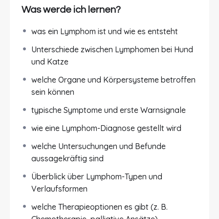
vor viele Fragen, Unsicherheiten und emotionale
Was werde ich lernen?
Herausforderungen. Was bedeutet diese
Diagnose konkret? Welche
was ein Lymphom ist und wie es entsteht
Behandlungsmöglichkeiten gibt es? Und wie
Unterschiede zwischen Lymphomen bei Hund
kann ich mein Tier bestmöglich unterstützen?
und Katze
In diesem Online-Kurs vermitteln wir dir
welche Organe und Körpersysteme betroffen
fundiertes, verständlich aufbereitetes Wissen
sein können
rund um
Lymphome bei Hund
und Katze
. Ziel ist
es, dir Orientierung zu geben, medizinische
typische Symptome und erste Warnsignale
Zusammenhänge verständlich zu erklären und
wie eine Lymphom-Diagnose gestellt wird
dich dabei zu unterstützen, informierte
Entscheidungen im Sinne deines Tieres zu treffen.
welche Untersuchungen und Befunde
aussagekräftig sind
Worum geht’s?
Überblick über Lymphom-Typen und
Du lernst, was ein Lymphom ist, wie es entsteht
Verlaufsformen
und welche Formen und Verlaufsarten es gibt.
welche Therapieoptionen es gibt (z. B.
Wir erklären dir die Unterschiede zwischen
Chemotherapie, palliative Ansätze)