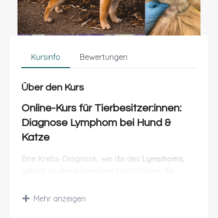
Kursinfo
Bewertungen
Über den Kurs
Online-Kurs für Tierbesitzer:innen:
Diagnose Lymphom bei Hund &
Katze
Eine Krebs-Diagnose, wie die des
Lymphoms,
gehört zu den schwersten Nachrichten, die
Tierhalter:innen erhalten können. Lymphome
zählen zu den häufigsten Krebserkrankungen
Mehr anzeigen
bei Hund und Katze und stellen Betroffene oft