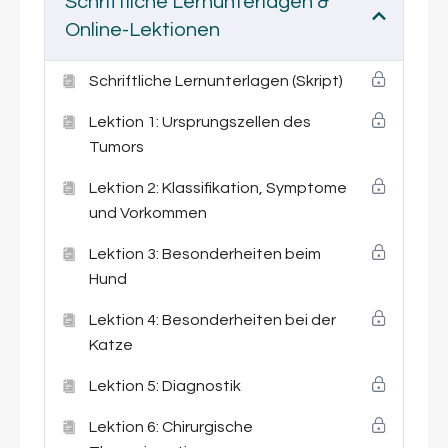
Schriftliche Lernunterlagen &
Begleittherapien bis hin zu palliativen Ansätzen.
Online-Lektionen
Dabei legen wir besonderen Wert auf eine
realistische Einschätzung von Prognose,
Schriftliche Lernunterlagen (Skript)
Nebenwirkungen und Lebensqualität.
Lektion 1: Ursprungszellen des
Für wen ist dieser Kurs geeignet?
Tumors
Egal, ob die Diagnose gerade frisch gestellt
Lektion 2: Klassifikation, Symptome
wurde oder du dich vorbereitend informieren
und Vorkommen
möchtest – dieser Kurs bietet dir
sachliche
Informationen, praktische Orientierung und
Lektion 3: Besonderheiten beim
empathische Begleitung
. Alle Inhalte stehen dir
Hund
jederzeit online zur Verfügung, sodass du
Lektion 4: Besonderheiten bei der
flexibel und in deinem eigenen Tempo lernen
Katze
kannst.
Lektion 5: Diagnostik
Deine Vorteile auf einen Blick:
Verständliche Erklärung von Lymphomen bei
Lektion 6: Chirurgische