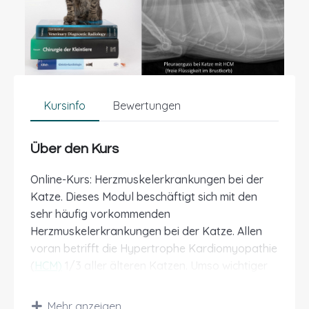
Kursinfo
Bewertungen
Über den Kurs
Online-Kurs: Herzmuskelerkrankungen bei der
Katze. Dieses Modul beschäftigt sich mit den
sehr häufig vorkommenden
Herzmuskelerkrankungen bei der Katze. Allen
voran betrifft die Hypertrophe Kardiomyopathie
(
HCM)
1/3 aller älteren Katzen. Umso wichtiger
ist es, dass wir uns darüber informieren und auf
den Ernstfall vorbereitet sind!
Mehr anzeigen