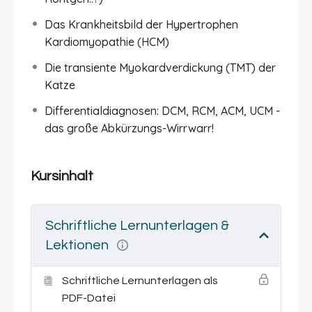
Grundlagen, der Diagnostik und Therapie der
Das Krankheitsbild der Hypertrophen
HCM und bespricht auch mögliche andere
Kardiomyopathie (HCM)
Differentialdiagnosen, die ähnliche Symptome
hervorrufen können und von der HCM
Die transiente Myokardverdickung (TMT) der
abgegrenzt werden müssen. Andere
Katze
Herzmuskelerkrankungen wie die DCM oder RCM
Differentialdiagnosen: DCM, RCM, ACM, UCM -
werden ebenfalls besprochen und auch
das große Abkürzungs-Wirrwarr!
Herzmuskelentzündungen finden ihren Platz in
diesem Modul.
Kursinhalt
Wichtig: Das
Grundlagen-Modul zu
Herzerkrankungen bei Hund & Katze
wird
empfohlen, um dieses Modul besser verstehen
Schriftliche Lernunterlagen &
zu können.
Lektionen
Schriftliche Lernunterlagen als
PDF-Datei