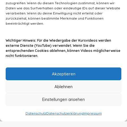
zuzugreifen. Wenn du diesen Technologien zustimmst, können wir
Daten wie das Surfverhalten oder eindeutige IDs auf dieser Website
verarbeiten. Wenn du deine Einwilligung nicht erteilst oder
zurückziehst, können bestimmte Merkmale und Funktionen
beeinträchtigt werden.
info@tiermedizin-wissen.de
Wichtiger Hinweis: Für die Wiedergabe der Kursvideos werden
externe Dienste (YouTube) verwendet. Wenn Sie die
entsprechenden Cookies ablehnen, können Videos möglicherweise
nicht funktionieren.
Impressum
AGB
Datenschutz
Akzeptieren
Ablehnen
Einstellungen ansehen
© 2024 By A2Z-Soft
Datenschutz
Datenschutzerklärung
Impressum