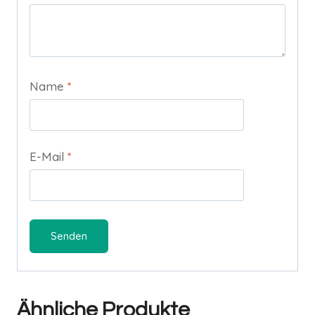
Name
*
E-Mail
*
A
l
Ähnliche Produkte
t