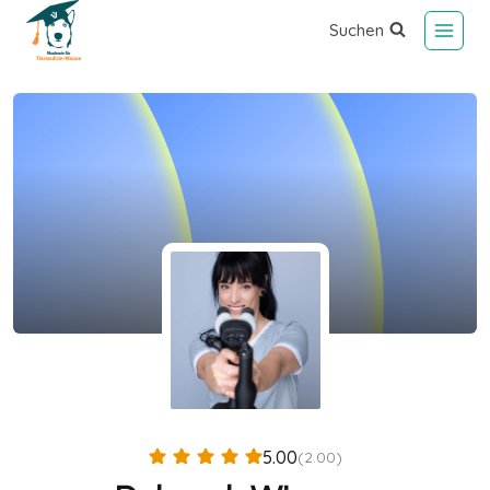
Suchen
5.00
(2.00)