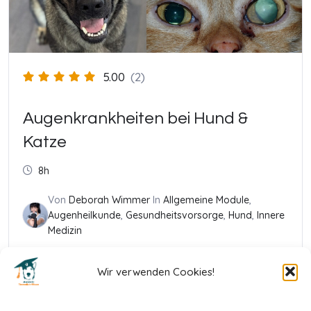
5.00
(2)
Augenkrankheiten bei Hund &
Katze
8h
Von
Deborah Wimmer
In
Allgemeine Module
,
Augenheilkunde
,
Gesundheitsvorsorge
,
Hund
,
Innere
Medizin
Wir verwenden Cookies!
39,00
€
In den Warenkorb