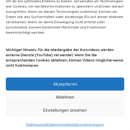
Um dir ein optimales Erlebnis zu bieten, verwenden wir Technologien
wie Cookies, um Geräteinformationen zu speichern und/oder darauf
zuzugreifen. Wenn du diesen Technologien zustimmst, können wir
Daten wie das Surfverhalten oder eindeutige IDs auf dieser Website
verarbeiten. Wenn du deine Einwilligung nicht erteilst oder
zurückziehst, können bestimmte Merkmale und Funktionen
beeinträchtigt werden.
info@tiermedizin-wissen.de
Wichtiger Hinweis: Für die Wiedergabe der Kursvideos werden
externe Dienste (YouTube) verwendet. Wenn Sie die
entsprechenden Cookies ablehnen, können Videos möglicherweise
nicht funktionieren.
Impressum
AGB
Datenschutz
Akzeptieren
Ablehnen
Einstellungen ansehen
© 2024 By A2Z-Soft
Datenschutz
Datenschutzerklärung
Impressum