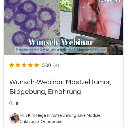
5.00
(4)
Wunsch-Webinar: Mastzelltumor,
Bildgebung, Ernährung
1h
Von
Kim Hege
In
Aufzeichnung
,
Live Module
,
Onkologie
,
Orthopädie