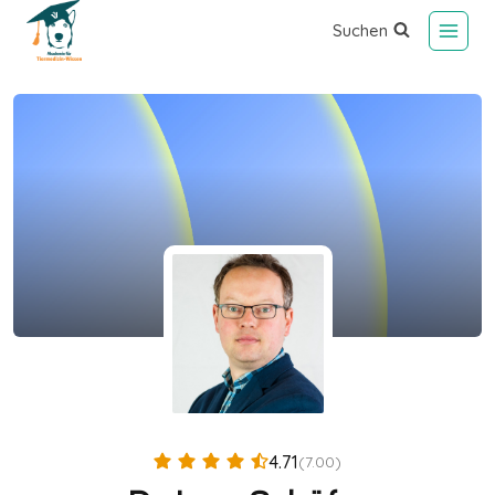
Suchen
4.71
(7.00)