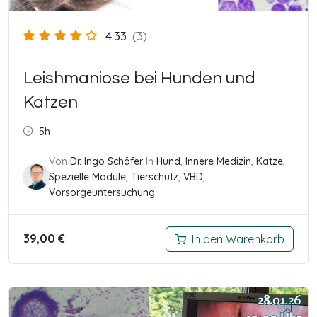
4.33
(3)
Leishmaniose bei Hunden und
Katzen
5h
Von
Dr. Ingo Schäfer
In
Hund
,
Innere Medizin
,
Katze
,
Spezielle Module
,
Tierschutz
,
VBD
,
Vorsorgeuntersuchung
39,00
€
In den Warenkorb