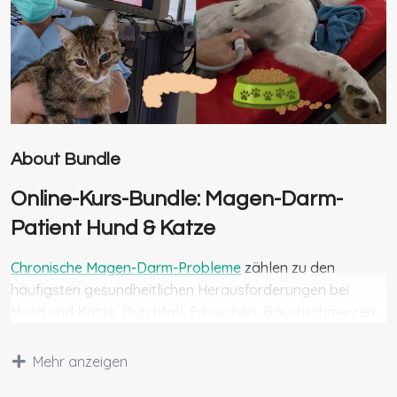
About Bundle
Online-Kurs-Bundle: Magen-Darm-
Patient Hund & Katze
Chronische Magen-Darm-Probleme
zählen zu den
häufigsten gesundheitlichen Herausforderungen bei
Hund und Katze. Durchfall, Erbrechen, Bauchschmerzen,
Appetitlosigkeit oder Gewichtsverlust sind oft nur die
sichtbare Spitze des Eisbergs – dahinter können
Mehr anzeigen
schwerwiegende Darmerkrankungen oder eine