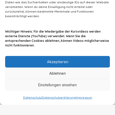
Daten wie das Surfverhalten oder eindeutige IDs auf dieser Website
verarbeiten. Wenn du deine Einwilligung nicht erteilst oder
zurückziehst, können bestimmte Merkmale und Funktionen
beeinträchtigt werden.
info@tiermedizin-wissen.de
Wichtiger Hinweis: Für die Wiedergabe der Kursvideos werden
externe Dienste (YouTube) verwendet. Wenn Sie die
entsprechenden Cookies ablehnen, können Videos möglicherweise
nicht funktionieren.
Impressum
AGB
Datenschutz
Akzeptieren
Ablehnen
Einstellungen ansehen
© 2024 By A2Z-Soft
Datenschutz
Datenschutzerklärung
Impressum