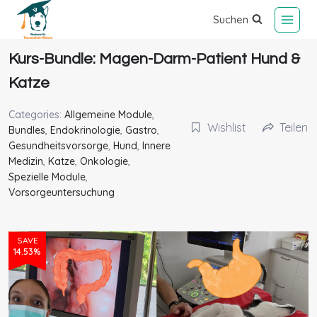
Suchen
Kurs-Bundle: Magen-Darm-Patient Hund &
Katze
Categories:
Allgemeine Module
,
Wishlist
Teilen
Bundles
,
Endokrinologie
,
Gastro
,
Gesundheitsvorsorge
,
Hund
,
Innere
Medizin
,
Katze
,
Onkologie
,
Spezielle Module
,
Vorsorgeuntersuchung
SAVE
14.53%