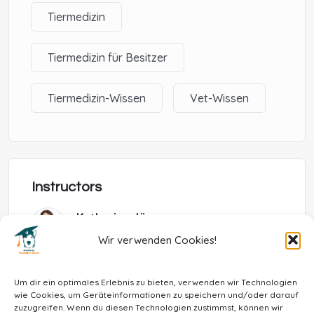
Tiermedizin
Tiermedizin für Besitzer
Tiermedizin-Wissen
Vet-Wissen
Instructors
Katharina Jäger
Tierärztin für Ernährungsberatung
Wir verwenden Cookies!
Kim Hege
Tierärztin, Zusatzbezeichnung Kardiologie
Um dir ein optimales Erlebnis zu bieten, verwenden wir Technologien
wie Cookies, um Geräteinformationen zu speichern und/oder darauf
zuzugreifen. Wenn du diesen Technologien zustimmst, können wir