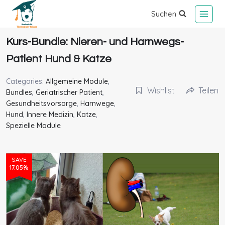
Suchen
Kurs-Bundle: Nieren- und Harnwegs-
Patient Hund & Katze
Categories:
Allgemeine Module
,
Wishlist
Teilen
Bundles
,
Geriatrischer Patient
,
Gesundheitsvorsorge
,
Harnwege
,
Hund
,
Innere Medizin
,
Katze
,
Spezielle Module
SAVE
17.05%