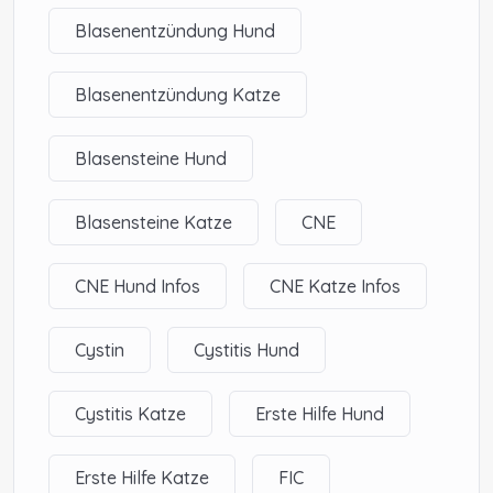
Flexibler Online-Zugang mit Präsentationen,
Blasenentzündung Hund
Lernmaterialien und begleitenden PDFs
Blasenentzündung Katze
Dieses Kurs-Bundle eignet sich optimal für alle Tierhalter,
die die Nieren- und Harnwegsgesundheit ihrer Tiere
Blasensteine Hund
umfassend verstehen und aktiv fördern möchten.
Blasensteine Katze
CNE
CNE Hund Infos
CNE Katze Infos
Cystin
Cystitis Hund
Cystitis Katze
Erste Hilfe Hund
Erste Hilfe Katze
FIC