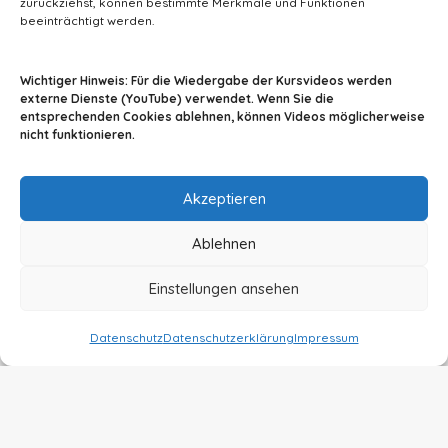
zurückziehst, können bestimmte Merkmale und Funktionen
beeinträchtigt werden.
info@tiermedizin-wissen.de
Wichtiger Hinweis: Für die Wiedergabe der Kursvideos werden
externe Dienste (YouTube) verwendet. Wenn Sie die
entsprechenden Cookies ablehnen, können Videos möglicherweise
nicht funktionieren.
Impressum
AGB
Datenschutz
Akzeptieren
Ablehnen
Einstellungen ansehen
© 2024 By A2Z-Soft
Datenschutz
Datenschutzerklärung
Impressum
Vertrag widerrufen