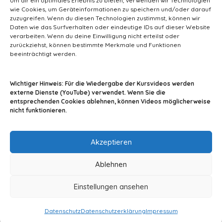
Um dir ein optimales Erlebnis zu bieten, verwenden wir Technologien
wie Cookies, um Geräteinformationen zu speichern und/oder darauf
Alternative:
zuzugreifen. Wenn du diesen Technologien zustimmst, können wir
Daten wie das Surfverhalten oder eindeutige IDs auf dieser Website
verarbeiten. Wenn du deine Einwilligung nicht erteilst oder
zurückziehst, können bestimmte Merkmale und Funktionen
beeinträchtigt werden.
info@tiermedizin-wissen.de
Wichtiger Hinweis: Für die Wiedergabe der Kursvideos werden
externe Dienste (YouTube) verwendet. Wenn Sie die
entsprechenden Cookies ablehnen, können Videos möglicherweise
nicht funktionieren.
Impressum
AGB
Datenschutz
Akzeptieren
Ablehnen
Einstellungen ansehen
© 2024 By A2Z-Soft
Datenschutz
Datenschutzerklärung
Impressum