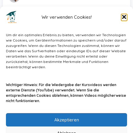
Wir verwenden Cookies!
49,00
€
In den Warenkorb
Um dir ein optimales Erlebnis zu bieten, verwenden wir Technologien
wie Cookies, um Geräteinformationen zu speichern und/oder darauf
zuzugreifen. Wenn du diesen Technologien zustimmst, können wir
Daten wie das Surfverhalten oder eindeutige IDs auf dieser Website
verarbeiten. Wenn du deine Einwilligung nicht erteilst oder
zurückziehst, können bestimmte Merkmale und Funktionen
beeinträchtigt werden.
info@tiermedizin-wissen.de
Wichtiger Hinweis: Für die Wiedergabe der Kursvideos werden
externe Dienste (YouTube) verwendet. Wenn Sie die
entsprechenden Cookies ablehnen, können Videos möglicherweise
nicht funktionieren.
Impressum
AGB
Datenschutz
Akzeptieren