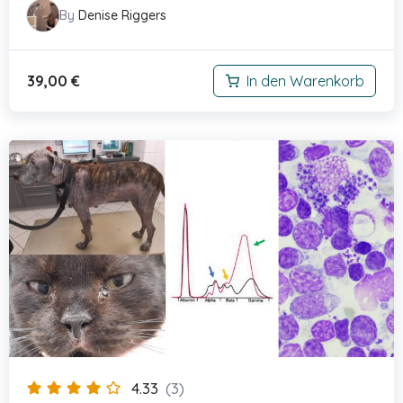
By
Denise Riggers
39,00
€
In den Warenkorb
4.33
(3)