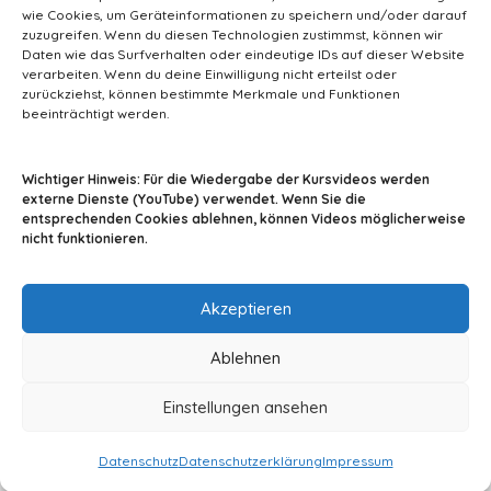
wie Cookies, um Geräteinformationen zu speichern und/oder darauf
zuzugreifen. Wenn du diesen Technologien zustimmst, können wir
Daten wie das Surfverhalten oder eindeutige IDs auf dieser Website
verarbeiten. Wenn du deine Einwilligung nicht erteilst oder
zurückziehst, können bestimmte Merkmale und Funktionen
beeinträchtigt werden.
info@tiermedizin-wissen.de
Wichtiger Hinweis: Für die Wiedergabe der Kursvideos werden
externe Dienste (YouTube) verwendet. Wenn Sie die
entsprechenden Cookies ablehnen, können Videos möglicherweise
nicht funktionieren.
Impressum
AGB
Datenschutz
Akzeptieren
Ablehnen
Einstellungen ansehen
© 2024 By A2Z-Soft
Datenschutz
Datenschutzerklärung
Impressum