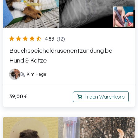
4.83
(12)
Bauchspeicheldrüsenentzündung bei
Hund & Katze
By
Kim Hege
39,00
€
In den Warenkorb