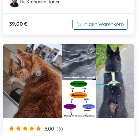
By
Katharina Jäger
39,00
€
In den Warenkorb
5.00
(6)