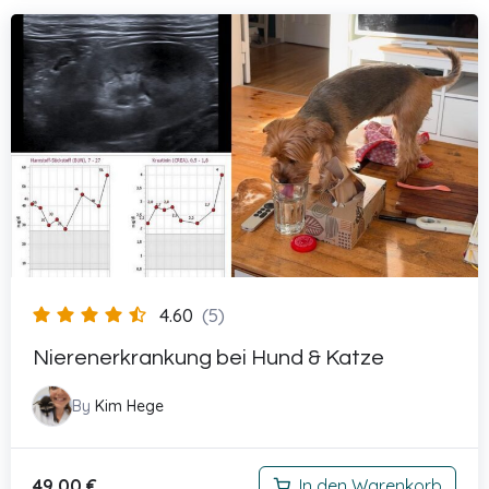
4.60
(5)
Nierenerkrankung bei Hund & Katze
By
Kim Hege
49,00
€
In den Warenkorb