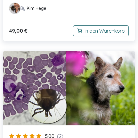
By
Kim Hege
49,00
€
In den Warenkorb
5.00
(2)